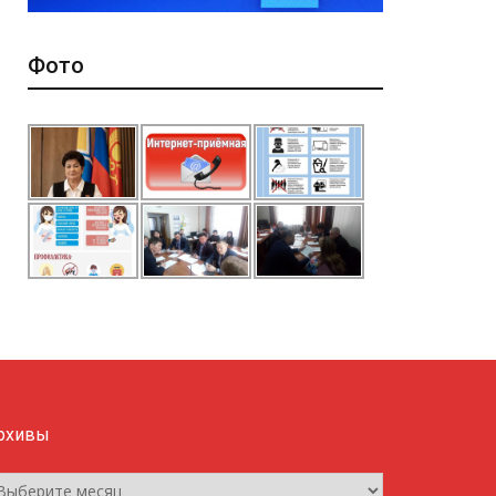
Фото
рхивы
рхивы