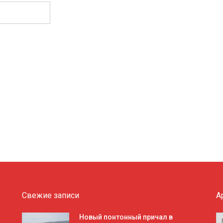
Свежие записи
А
А
Новый понтонный причал в