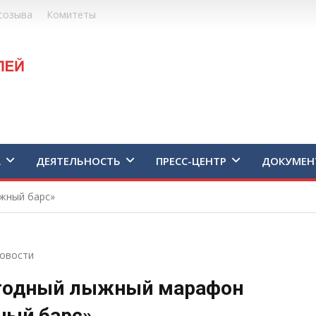
созыва
Комитеты
А
ДЕЯТЕЛЬНОСТЬ
ПРЕСС-ЦЕНТР
ДОКУМЕН
ежный барс»
овости
жегодный лыжный марафон
ный барс»