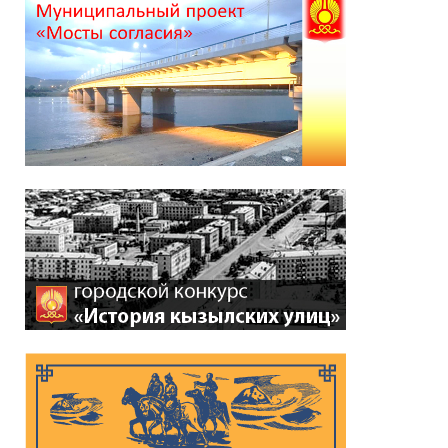
Глава города Кызыла
Ирина Казанцева
поздравила с 92-летием
Почётного гражданина
города Кызыла Григория
Чоодуевича Ширшина
05.08.2026
*
ейтинг