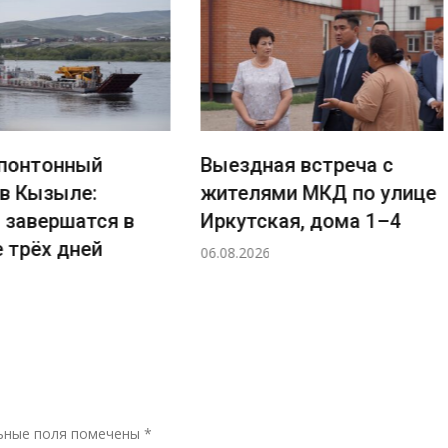
понтонный
Выездная встреча с
 в Кызыле:
жителями МКД по улице
 завершатся в
Иркутская, дома 1–4
 трёх дней
06.08.2026
Р
ьные поля помечены
*