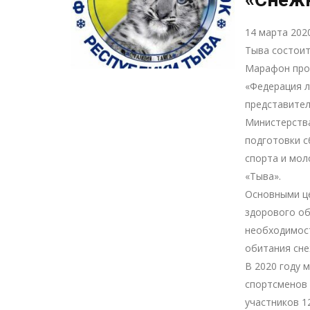
14 марта 2020
Тыва состоит
Марафон про
«Федерация л
представител
Министерства
подготовки с
спорта и мол
«Тыва».
Основными ц
здорового об
необходимост
обитания сне
В 2020 году 
спортсменов 
участников 1