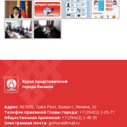
Адрес:
667000, Тыва Респ, Кызыл г, Ленина, 32
Телефон приемной Главы города:
+7 (39422) 2-05-71
Общественная приемная:
+7 (39422) 2-48-35
Электронная почта:
gorhural@mail.ru