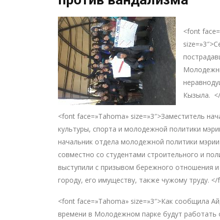
<font fac
size=»3″>С
пострадав
Молодежны
неравноду
Кызыла. </
<font face=»Tahoma» size=»3″>Заместитель на
культуры, спорта и молодежной политики мэри
начальник отдела молодежной политики мэрии
совместно со студентами строительного и пол
выступили с призывом бережного отношения и
городу, его имуществу, также чужому труду. </
<font face=»Tahoma» size=»3″>Как сообщила Ай
времени в Молодежном парке будут работать о