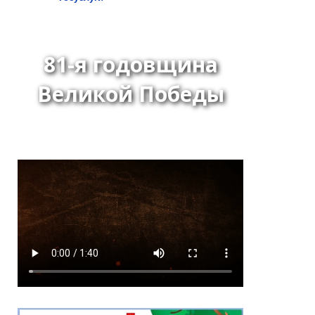
81-я годовщина
Великой Победы
*
ейтинг