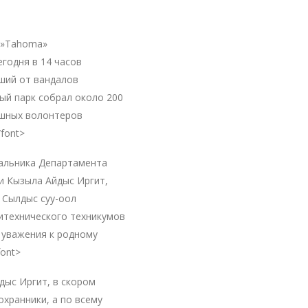
e=»Tahoma»
егодня в 14 часов
ший от вандалов
й парк собрал около 200
шных волонтеров
font>
чальника Департамента
и Кызыла Айдыс Иргит,
 Сылдыс суу-оол
итехнического техникумов
 уважения к родному
font>
дыс Иргит, в скором
хранники, а по всему