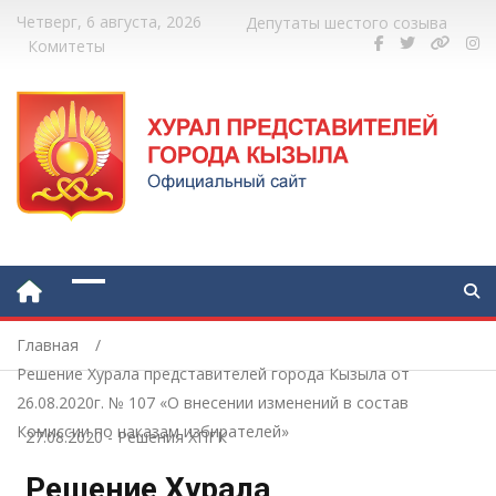
Четверг, 6 августа, 2026
Депутаты шестого созыва
Комитеты
Главная
Решение Хурала представителей города Кызыла от
26.08.2020г. № 107 «О внесении изменений в состав
Комиссии по наказам избирателей»
27.08.2020
-
Решения ХПГК
Решение Хурала