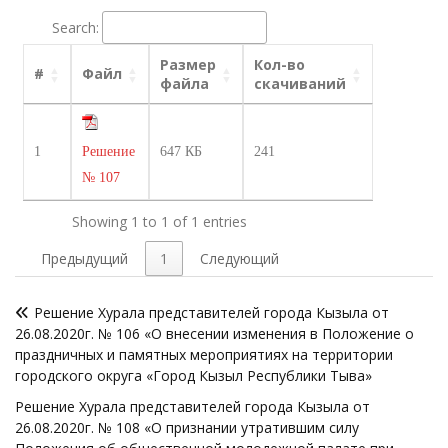
Search:
Размер
Кол-во
#
Файл
файла
скачиваний
1
Решение
647 КБ
241
№ 107
Showing 1 to 1 of 1 entries
Предыдущий
1
Следующий
Навигация
Решение Хурала представителей города Кызыла от
по
26.08.2020г. № 106 «О внесении изменения в Положение о
записям
праздничных и памятных мероприятиях на территории
городского округа «Город Кызыл Республики Тыва»
Решение Хурала представителей города Кызыла от
26.08.2020г. № 108 «О признании утратившим силу