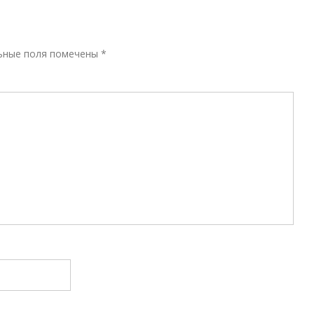
Р
ьные поля помечены
*