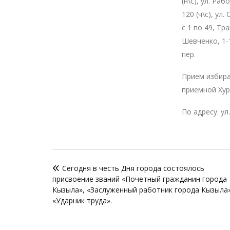
(н\с), ул. Раб
120 (ч\с), ул.
с 1 по 49, Тра
Шевченко, 1-1
пер.
Прием избира
приемной Хур
По адресу: ул.
Навигация
Сегодня в честь Дня города состоялось
по
присвоение званий «Почетный гражданин города
записям
Кызыла», «Заслуженный работник города Кызыла»
«Ударник труда».