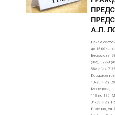
ПРЕДС
ПРЕДС
А.Л. 
Прием состои
до 16.00 час
Беспалова, 39
(н\с), 32-68 (
58А (ч\с), 7-3
Космонавтов, 
13-25 (н\с), 20
Кузнецова, с 
110 по 135, Ма
31-39 (н\с), П
Полевая, ул. 