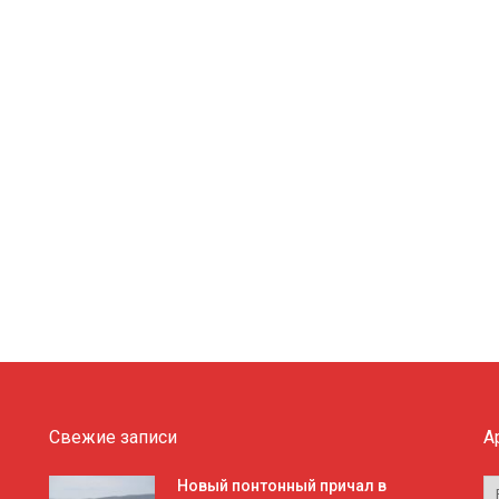
Свежие записи
А
А
Новый понтонный причал в