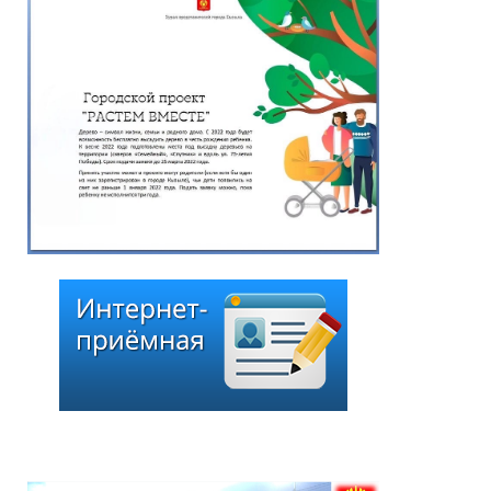
Глава города Кызыла
Ирина Казанцева
поздравила с 92-летием
Почётного гражданина
города Кызыла Григория
Чоодуевича Ширшина
05.08.2026