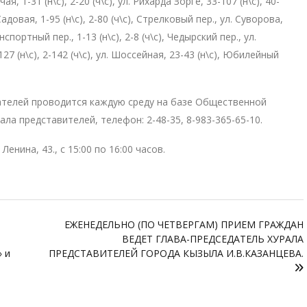
очая, 1-31 (н\с), 2-20 (ч\с), ул. Рихарда Зорге, 33-107 (н\с), 40-
 Садовая, 1-95 (н\с), 2-80 (ч\с), Стрелковый пер., ул. Суворова,
нспортный пер., 1-13 (н\с), 2-8 (ч\с), Чедырский пер., ул.
27 (н\с), 2-142 (ч\с), ул. Шоссейная, 23-43 (н\с), Юбилейный
телей проводится каждую среду на базе Общественной
ала представителей, телефон: 2-48-35, 8-983-365-65-10.
 Ленина, 43., с 15:00 по 16:00 часов.
ЕЖЕНЕДЕЛЬНО (ПО ЧЕТВЕРГАМ) ПРИЕМ ГРАЖДАН
ВЕДЕТ ГЛАВА-ПРЕДСЕДАТЕЛЬ ХУРАЛА
 и
ПРЕДСТАВИТЕЛЕЙ ГОРОДА КЫЗЫЛА И.В.КАЗАНЦЕВА.