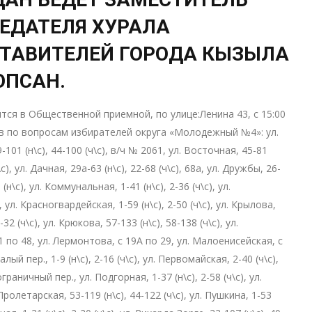
ЕДАТЕЛЯ ХУРАЛА
ТАВИТЕЛЕЙ ГОРОДА КЫЗЫЛА
ЛОПСАН.
тся в Общественной приемной, по улице:Ленина 43, с 15:00
ов по вопросам избирателей округа «Молодежный №4»: ул.
-101 (н\с), 44-100 (ч\с), в/ч № 2061, ул. Восточная, 45-81
ч\с), ул. Дачная, 29а-63 (н\с), 22-68 (ч\с), 68а, ул. Дружбы, 26-
3 (н\с), ул. Коммунальная, 1-41 (н\с), 2-36 (ч\с), ул.
ул. Красногвардейская, 1-59 (н\с), 2-50 (ч\с), ул. Крылова,
-32 (ч\с), ул. Крюкова, 57-133 (н\с), 58-138 (ч\с), ул.
1 по 48, ул. Лермонтова, с 19А по 29, ул. Малоенисейская, с
лый пер., 1-9 (н\с), 2-16 (ч\с), ул. Первомайская, 2-40 (ч\с),
ограничный пер., ул. Подгорная, 1-37 (н\с), 2-58 (ч\с), ул.
Пролетарская, 53-119 (н\с), 44-122 (ч\с), ул. Пушкина, 1-53