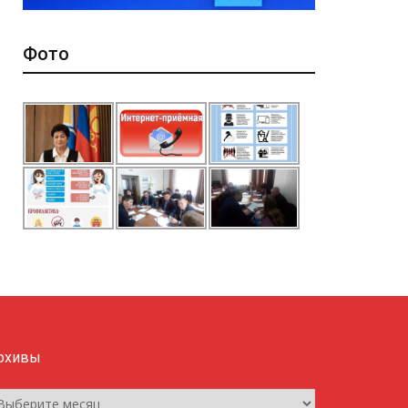
Фото
рхивы
рхивы