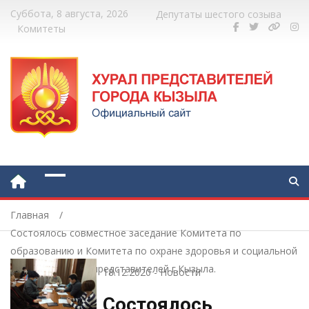
Суббота, 8 августа, 2026
Депутаты шестого созыва
Комитеты
Главная
Состоялось совместное заседание Комитета по
образованию и Комитета по охране здоровья и социальной
политике Хурала представителей г.Кызыла.
18.12.2020
-
Новости
Состоялось