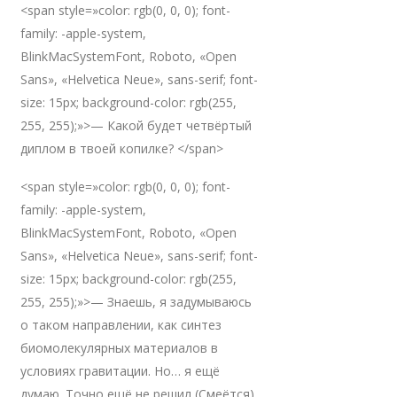
<span style=»color: rgb(0, 0, 0); font-
family: -apple-system,
BlinkMacSystemFont, Roboto, «Open
Sans», «Helvetica Neue», sans-serif; font-
size: 15px; background-color: rgb(255,
255, 255);»>— Какой будет четвёртый
диплом в твоей копилке? </span>
<span style=»color: rgb(0, 0, 0); font-
family: -apple-system,
BlinkMacSystemFont, Roboto, «Open
Sans», «Helvetica Neue», sans-serif; font-
size: 15px; background-color: rgb(255,
255, 255);»>— Знаешь, я задумываюсь
о таком направлении, как синтез
биомолекулярных материалов в
условиях гравитации. Но… я ещё
думаю. Точно ещё не решил (Смеётся).