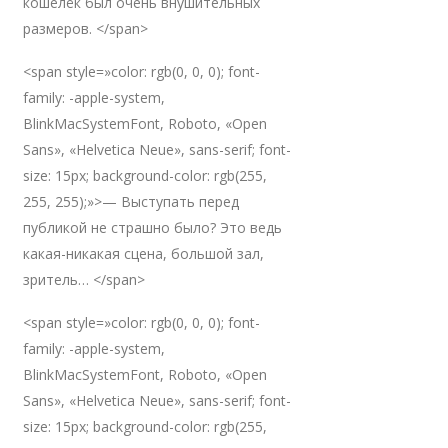
кошелёк был очень внушительных
размеров. </span>
<span style=»color: rgb(0, 0, 0); font-
family: -apple-system,
BlinkMacSystemFont, Roboto, «Open
Sans», «Helvetica Neue», sans-serif; font-
size: 15px; background-color: rgb(255,
255, 255);»>— Выступать перед
публикой не страшно было? Это ведь
какая-никакая сцена, большой зал,
зритель… </span>
<span style=»color: rgb(0, 0, 0); font-
family: -apple-system,
BlinkMacSystemFont, Roboto, «Open
Sans», «Helvetica Neue», sans-serif; font-
size: 15px; background-color: rgb(255,