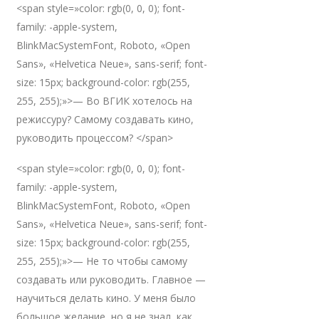
<span style=»color: rgb(0, 0, 0); font-
family: -apple-system,
BlinkMacSystemFont, Roboto, «Open
Sans», «Helvetica Neue», sans-serif; font-
size: 15px; background-color: rgb(255,
255, 255);»>— Во ВГИК хотелось на
режиссуру? Самому создавать кино,
руководить процессом? </span>
<span style=»color: rgb(0, 0, 0); font-
family: -apple-system,
BlinkMacSystemFont, Roboto, «Open
Sans», «Helvetica Neue», sans-serif; font-
size: 15px; background-color: rgb(255,
255, 255);»>— Не то чтобы самому
создавать или руководить. Главное —
научиться делать кино. У меня было
большое желание, но я не знал, как