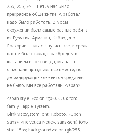
255, 255);»>— Нет, у нас было
прекрасное общежитие. А работал —
надо было работать. В моём
окружении были самые разные ребята:
из Бурятии, Армении, Кабардино-
Балкарии — мы стянулись все, и среди
нас не было таких, с разбродом и
шатанием в голове. Да, мы часто
отмечали праздники все вместе, но
деградирующих элементов среди нас
не было. Мы все работали. </span>
<span style=»color: rgb(0, 0, 0); font-
family: -apple-system,
BlinkMacSystemFont, Roboto, «Open
Sans», «Helvetica Neue», sans-serif; font-
size: 15px; background-color: rgb(255,