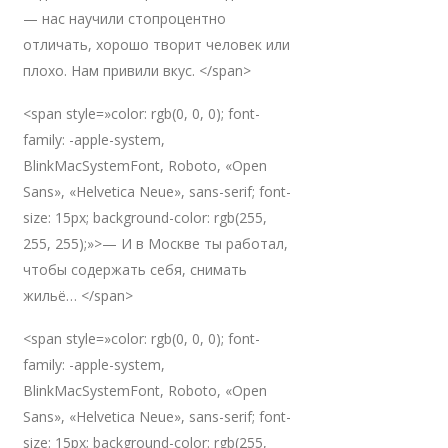
— нас научили стопроцентно
отличать, хорошо творит человек или
плохо. Нам привили вкус. </span>
<span style=»color: rgb(0, 0, 0); font-
family: -apple-system,
BlinkMacSystemFont, Roboto, «Open
Sans», «Helvetica Neue», sans-serif; font-
size: 15px; background-color: rgb(255,
255, 255);»>— И в Москве ты работал,
чтобы содержать себя, снимать
жильё… </span>
<span style=»color: rgb(0, 0, 0); font-
family: -apple-system,
BlinkMacSystemFont, Roboto, «Open
Sans», «Helvetica Neue», sans-serif; font-
size: 15px; background-color: rgb(255,