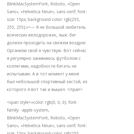
BlinkMacSystemFont, Roboto, «Open
Sans», «Helvetica Neue», sans-serif; font-
size: 15px; background-color: rgb(255,
255, 255);»>— Я не большой любитель
всяческих велодорожек, лыж: бег
должен проходить на свежем воздухе.
Организм свой я чувствую. Вот сейчас
я регулярно занимаюсь футболом с
коллегами, надобности бегать не
испытываю. А в тот момент у меня
был небольшой спортивный застой, из
которого я вот так и вышел. </span>
<span style=»color: rgb(0, 0, 0); font-
family: -apple-system,
BlinkMacSystemFont, Roboto, «Open
Sans», «Helvetica Neue», sans-serif; font-
size: 15px; background-color: rgb(255,