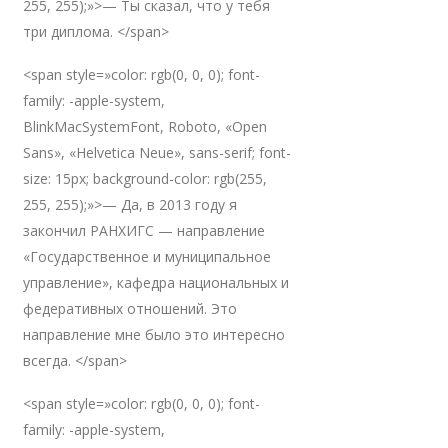
255, 255);»>— Ты сказал, что у тебя
три диплома. </span>
<span style=»color: rgb(0, 0, 0); font-
family: -apple-system,
BlinkMacSystemFont, Roboto, «Open
Sans», «Helvetica Neue», sans-serif; font-
size: 15px; background-color: rgb(255,
255, 255);»>— Да, в 2013 году я
закончил РАНХИГС — направление
«Государственное и муниципальное
управление», кафедра национальных и
федеративных отношений. Это
направление мне было это интересно
всегда. </span>
<span style=»color: rgb(0, 0, 0); font-
family: -apple-system,