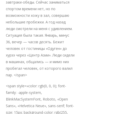
завтраки-обеды. Сейчас заниматься
спортом времени нет, но по
возможности хожу в зал, совершаю
небольшие пробежки. А год назад
люди смотрели на меня с удивлением.
Ситуация была такая. Январь, минус
36, вечер — часов десять. Бежит
человек от гостиницы «Одуген» до
хурээ через «Центр Азии». Люди сидели
в машинах, общались — и мимо них
пробегал человек, от которого валил
пар. </span>
<span style=»color: rgb(0, 0, 0); font-
family: -apple-system,
BlinkMacSystemFont, Roboto, «Open
Sans», «Helvetica Neue», sans-serif; font-
size: 15px; background-color: rgb(255,