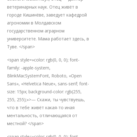
ветеринарных наук. Отец живёт в
городе Кишинёве, заведует кафедрой
агрономии в Молдавском
государственном аграрном
университете. Мама работает здесь, в
Туве. </span>
<span style=»color: rgb(0, 0, 0); font-
family: -apple-system,
BlinkMacSystemFont, Roboto, «Open
Sans», «Helvetica Neue», sans-serif; font-
size: 15px; background-color: rgb(255,
255, 255);»>— Скажи, ты чувствуешь,
что в тебе живёт какая-то иная
ментальность, отличающаяся от
местной? </span>
<span style=»color: rgb(0, 0, 0); font-