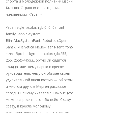
спорта и молодёжной политики мэрии
Кызыла. Страшно сказать, стал
чиновником. </span>
<span style=»color: rgb(0, 0, 0); font-
family: -apple-system,
BlinkMacSystemFont, Roboto, «Open
Sans», «Helvetica Neue», sans-serif; font-
size: 15px; background-color: rgb(255,
255, 255);»>Комфортно ли сидится
тридцатилетнему парню в кресле
руководителя, чему он обязан своей
удивительной внешностью — об этом
и многом другом Мерген расскажет
сегодня нашему читателю. Наконец-то
можно спросить его обо всём. Скажу
сразу, в кресле молодому
руководителю сидеть удаётся редко —