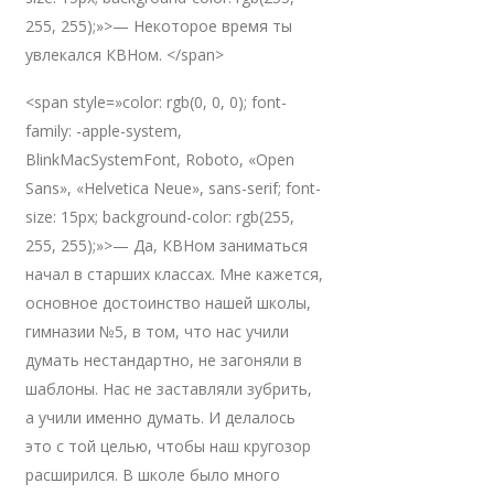
255, 255);»>— Некоторое время ты
увлекался КВНом. </span>
<span style=»color: rgb(0, 0, 0); font-
family: -apple-system,
BlinkMacSystemFont, Roboto, «Open
Sans», «Helvetica Neue», sans-serif; font-
size: 15px; background-color: rgb(255,
255, 255);»>— Да, КВНом заниматься
начал в старших классах. Мне кажется,
основное достоинство нашей школы,
гимназии №5, в том, что нас учили
думать нестандартно, не загоняли в
шаблоны. Нас не заставляли зубрить,
а учили именно думать. И делалось
это с той целью, чтобы наш кругозор
расширился. В школе было много