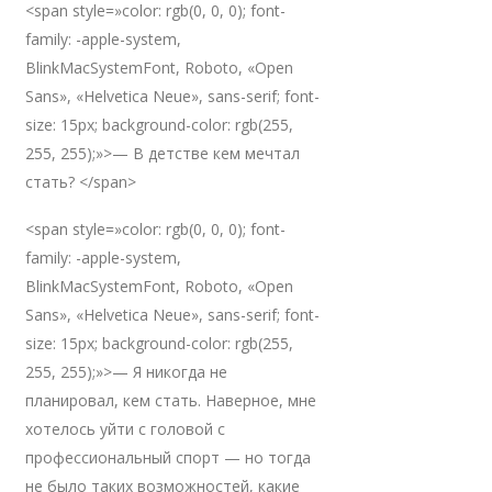
<span style=»color: rgb(0, 0, 0); font-
family: -apple-system,
BlinkMacSystemFont, Roboto, «Open
Sans», «Helvetica Neue», sans-serif; font-
size: 15px; background-color: rgb(255,
255, 255);»>— В детстве кем мечтал
стать? </span>
<span style=»color: rgb(0, 0, 0); font-
family: -apple-system,
BlinkMacSystemFont, Roboto, «Open
Sans», «Helvetica Neue», sans-serif; font-
size: 15px; background-color: rgb(255,
255, 255);»>— Я никогда не
планировал, кем стать. Наверное, мне
хотелось уйти с головой с
профессиональный спорт — но тогда
не было таких возможностей, какие