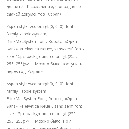
делается. К сожалению, я опоздал со
сдачей документов. </span>
<span style=»color: rgb(0, 0, 0); font-
family: -apple-system,
BlinkMacSystemFont, Roboto, «Open
Sans», «Helvetica Neue», sans-serif; font-
size: 15px; background-color: rgb(255,
255, 255);»>— Можно было поступить
через год. </span>
<span style=»color: rgb(0, 0, 0); font-
family: -apple-system,
BlinkMacSystemFont, Roboto, «Open
Sans», «Helvetica Neue», sans-serif; font-
size: 15px; background-color: rgb(255,
255, 255);»>— Можно было. Но я
поступил на исторический факультет