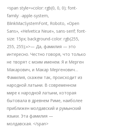
<span style=»color: rgb(0, 0, 0); font-
family: -apple-system,
BlinkMacSystemFont, Roboto, «Open
Sans», «Helvetica Neue», sans-serif; font-
size: 15px; background-color: rgb(255,
255, 255);»>— Да, фамилия — это
интересно. Честно говоря, что только
не творят с моим именем. Я и Мерген
Макарович, и Макар Мергенович…
Фамилия, скажем так, происходит из
народной латыни. В современном
мире к народной латыни, которая
бытовала в древнем Риме, наиболее
приближен молдавский и румынский
языки. Эта фамилия —
молдавская. </span>