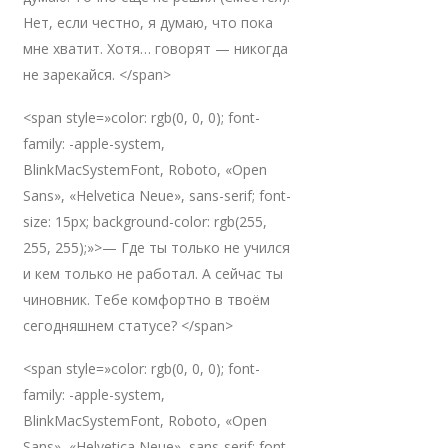
Нет, если честно, я думаю, что пока
мне хватит. Хотя… говорят — никогда
не зарекайся. </span>
<span style=»color: rgb(0, 0, 0); font-
family: -apple-system,
BlinkMacSystemFont, Roboto, «Open
Sans», «Helvetica Neue», sans-serif; font-
size: 15px; background-color: rgb(255,
255, 255);»>— Где ты только не учился
и кем только не работал. А сейчас ты
чиновник. Тебе комфортно в твоём
сегодняшнем статусе? </span>
<span style=»color: rgb(0, 0, 0); font-
family: -apple-system,
BlinkMacSystemFont, Roboto, «Open
Sans», «Helvetica Neue», sans-serif; font-