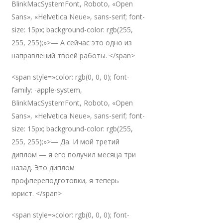
BlinkMacSystemFont, Roboto, «Open
Sans», «Helvetica Neue», sans-serif; font-
size: 15px; background-color: rgb(255,
255, 255);»>— А сейчас это одно из
направлений твоей работы. </span>
<span style=»color: rgb(0, 0, 0); font-
family: -apple-system,
BlinkMacSystemFont, Roboto, «Open
Sans», «Helvetica Neue», sans-serif; font-
size: 15px; background-color: rgb(255,
255, 255);»>— Да. И мой третий
диплом — я его получил месяца три
назад. Это диплом
профпереподготовки, я теперь
юрист. </span>
<span style=»color: rgb(0, 0, 0); font-