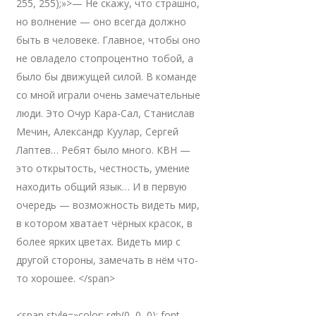
255, 255);»>— Не скажу, что страшно,
но волнение — оно всегда должно
быть в человеке. Главное, чтобы оно
не овладело стопроцентно тобой, а
было бы движущей силой. В команде
со мной играли очень замечательные
люди. Это Очур Кара-Сал, Станислав
Мечин, Александр Куулар, Сергей
Лаптев… Ребят было много. КВН —
это открытость, честность, умение
находить общий язык… И в первую
очередь — возможность видеть мир,
в котором хватает чёрных красок, в
более ярких цветах. Видеть мир с
другой стороны, замечать в нём что-
то хорошее. </span>
<span style=»color: rgb(0, 0, 0); font-