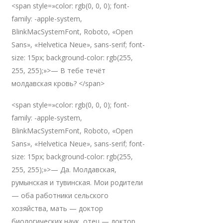
<span style=»color: rgb(0, 0, 0); font-
family: -apple-system,
BlinkMacSystemFont, Roboto, «Open
Sans», «Helvetica Neue», sans-serif; font-
size: 15px; background-color: rgb(255,
255, 255);»>— В тебе течёт
молдавская кровь? </span>
<span style=»color: rgb(0, 0, 0); font-
family: -apple-system,
BlinkMacSystemFont, Roboto, «Open
Sans», «Helvetica Neue», sans-serif; font-
size: 15px; background-color: rgb(255,
255, 255);»>— Да. Молдавская,
румынская и тувинская. Мои родители
— оба работники сельского
хозяйства, мать — доктор
биологических наук, отец — доктор