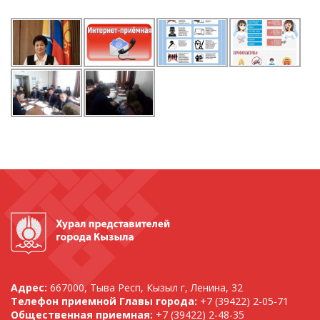
Адрес:
667000, Тыва Респ, Кызыл г, Ленина, 32
Телефон приемной Главы города:
+7 (39422) 2-05-71
Общественная приемная:
+7 (39422) 2-48-35