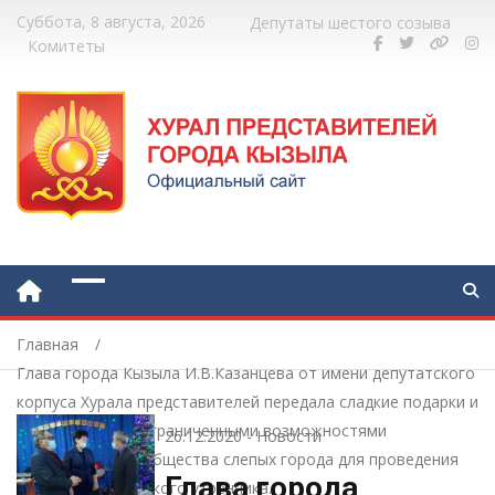
Суббота, 8 августа, 2026
Депутаты шестого созыва
Комитеты
Главная
Глава города Кызыла И.В.Казанцева от имени депутатского
корпуса Хурала представителей передала сладкие подарки и
фрукты детям с ограниченными возможностями
26.12.2020
-
Новости
Всероссийского общества слепых города для проведения
Глава города
новогоднего детского утренника.