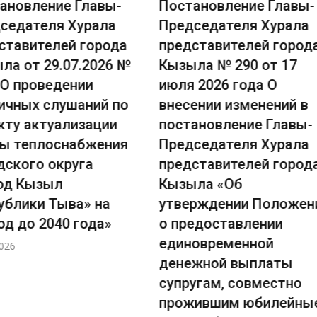
овление Главы-
Постановление Главы-
дателя Хурала
Председателя Хурала
авителей города
представителей города
 от 29.07.2026 №
Кызыла № 290 от 17
 проведении
июля 2026 года О
ных слушаний по
внесении изменений в
у актуализации
постановление Главы-
теплоснабжения
Председателя Хурала
кого округа
представителей города
 Кызыл
Кызыла «Об
лики Тыва» на
утверждении Положения
до 2040 года»
о предоставлении
единовременной
денежной выплаты
супругам, совместно
прожившим юбилейные