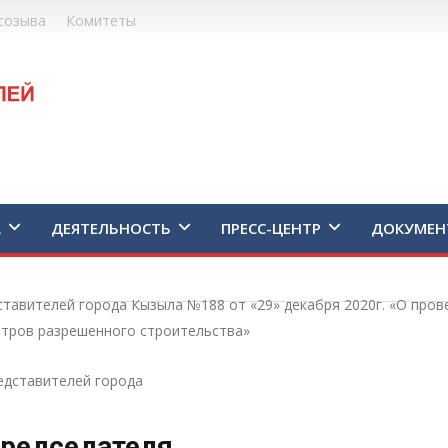
созыва
Комитеты
А
ДЕЯТЕЛЬНОСТЬ
ПРЕСС-ЦЕНТР
ДОКУМЕН
тавителей города Кызыла №188 от «29» декабря 2020г. «О про
етров разрешенного строительства»
едставителей города
редседателя