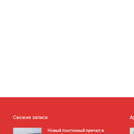
Свежие записи
А
А
Новый понтонный причал в