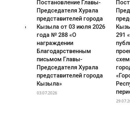
лавы-
Постановление Главы-
Постан
рала
Председателя Хурала
Предсе
города
представителей города
предст
ля 2026
Кызыла от 03 июля 2026
Кызыла
сении
года № 288 «О
291 «О
награждении
публич
лавы-
Благодарственным
проект
рала
письмом Главы-
схемы 
города
Председателя Хурала
городс
я 2026
представителей города
«Город
Кызыла»
Респуб
ичных
период 
03.07.2026
29.07.2026
ловно-