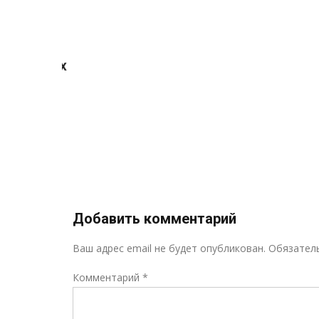
ов, по
и
иальных
я и
ского
ызыл
»
Добавить комментарий
Ваш адрес email не будет опубликован.
Обязател
Комментарий
*