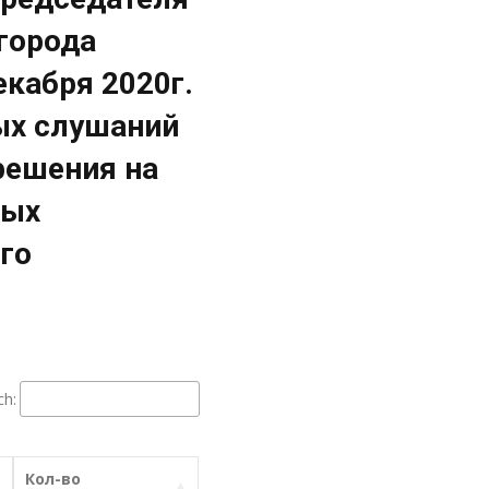
города
кабря 2020г.
ых слушаний
решения на
ных
го
ch:
Кол-во