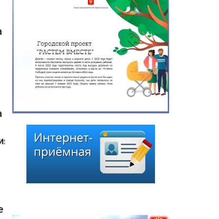
Распоряжение Главы-
Председателя Хурала
представителей города
Кызыла от 13 июля 2026
г. «О назначении даты
заседания внеочередной
сессии Хурала
представителей города
Кызыла шестого
созыва»
13.07.2026