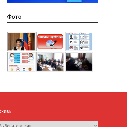
Фото
рхивы
рхивы