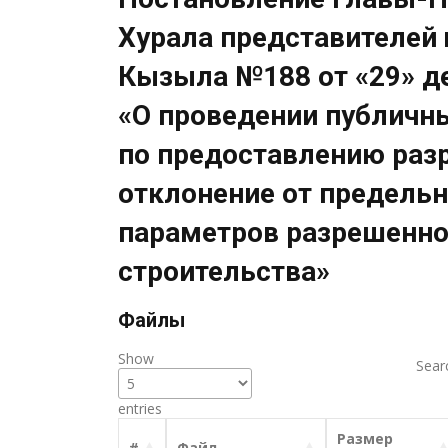
Хурала представителей 
Кызыла №188 от «29» де
«О проведении публичн
по предоставлению раз
отклонение от предель
параметров разрешенно
строительства»
Файлы
Show
Sear
entries
Размер
#
Файл