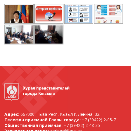
Адрес:
667000, Тыва Респ, Кызыл г, Ленина, 32
Телефон приемной Главы города:
+7 (39422) 2-05-71
Общественная приемная:
+7 (39422) 2-48-35
Электронная почта:
gorhural@mail.ru