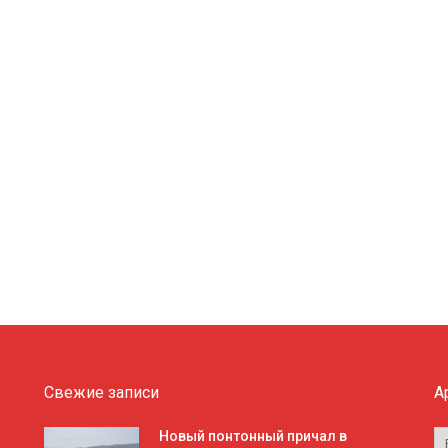
Свежие записи
А
А
Новый понтонный причал в