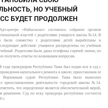
ЛЬНОСТЬ, НО УЧЕБНЫЙ
СС БУДЕТ ПРОДОЛЖЕН
Арт-центре «Найысылал» состоялось собрание органов
егиональной властей с родителями учащихся школы №14. В
чи были совместно с родителями детей выработаны и
 следующие действия: учащиеся распределены по учебным
учебный .Родителям были даны телефоны горячей линии, по
но получить ответы по возникшим вопросам.
8 года прокурором Республики Тыва был подан иск в суд с
проведения капитального ремонта в школе, приостановив ее
ть. Верховным судом Республики Тыва было вынесено
 о приостановлении деятельности городской школы №14.
тметить, что определение является обеспечительной мерой,
м решением. Суд по иску прокурора республики состоится
9 г.