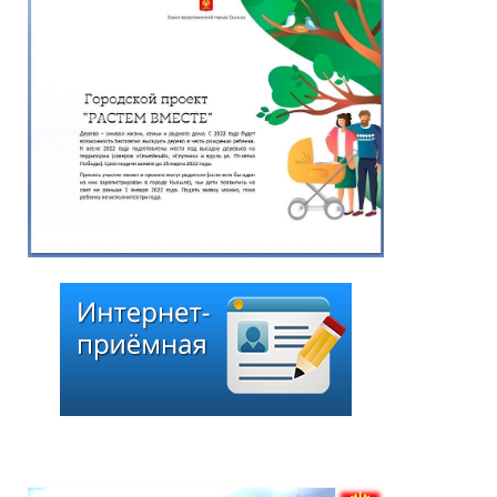
Глава города Кызыла
Ирина Казанцева
поздравила с 92-летием
Почётного гражданина
города Кызыла Григория
Чоодуевича Ширшина
05.08.2026
*
ейтинг