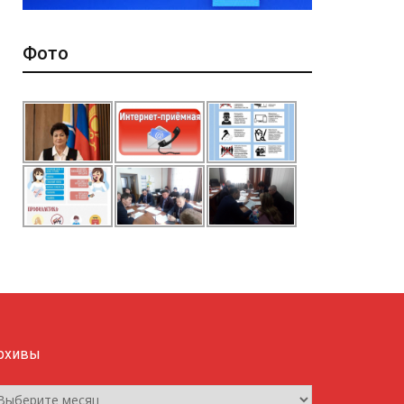
Фото
рхивы
рхивы