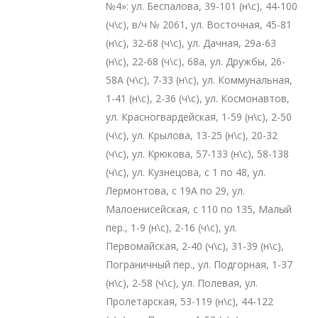
№4»: ул. Беспалова, 39-101 (н\с), 44-100
(ч\с), в/ч № 2061, ул. Восточная, 45-81
(н\с), 32-68 (ч\с), ул. Дачная, 29а-63
(н\с), 22-68 (ч\с), 68а, ул. Дружбы, 26-
58А (ч\с), 7-33 (н\с), ул. Коммунальная,
1-41 (н\с), 2-36 (ч\с), ул. Космонавтов,
ул. Красногвардейская, 1-59 (н\с), 2-50
(ч\с), ул. Крылова, 13-25 (н\с), 20-32
(ч\с), ул. Крюкова, 57-133 (н\с), 58-138
(ч\с), ул. Кузнецова, с 1 по 48, ул.
Лермонтова, с 19А по 29, ул.
Малоенисейская, с 110 по 135, Малый
пер., 1-9 (н\с), 2-16 (ч\с), ул.
Первомайская, 2-40 (ч\с), 31-39 (н\с),
Пограничный пер., ул. Подгорная, 1-37
(н\с), 2-58 (ч\с), ул. Полевая, ул.
Пролетарская, 53-119 (н\с), 44-122