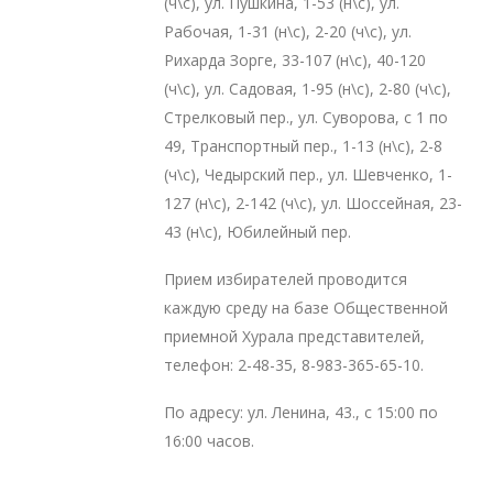
(ч\с), ул. Пушкина, 1-53 (н\с), ул.
Рабочая, 1-31 (н\с), 2-20 (ч\с), ул.
Рихарда Зорге, 33-107 (н\с), 40-120
(ч\с), ул. Садовая, 1-95 (н\с), 2-80 (ч\с),
Стрелковый пер., ул. Суворова, с 1 по
49, Транспортный пер., 1-13 (н\с), 2-8
(ч\с), Чедырский пер., ул. Шевченко, 1-
127 (н\с), 2-142 (ч\с), ул. Шоссейная, 23-
43 (н\с), Юбилейный пер.
Прием избирателей проводится
каждую среду на базе Общественной
приемной Хурала представителей,
телефон: 2-48-35, 8-983-365-65-10.
По адресу: ул. Ленина, 43., с 15:00 по
16:00 часов.