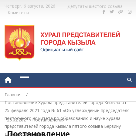
Четверг, 6 августа, 2026
Депутаты шестого созыва
Комитеты
Главная
Постановление Хурала представителей города Кызыла от
25 февраля 2021 года № 61 «Об утверждении председателя
постоянного комитета по образованию и науке Хурала
25.02.2021
-
Постановления
представителей города Кызыла пятого созыва Берзину
Постановление
Елену Герасимовну «