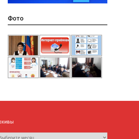
Фото
рхивы
рхивы