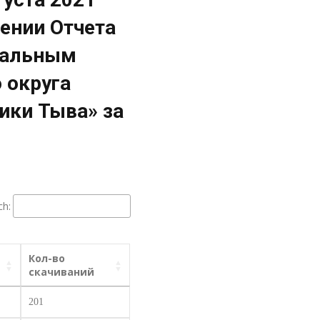
ении Отчета
пальным
 округа
ики Тыва» за
ch:
Кол-во
скачиваний
201