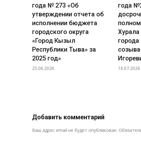
есении
года № 273 «Об
года №
вила
утверждении отчета об
досроч
я и
исполнении бюджета
полном
ского
городского округа
Хурала
ызыл
«Город Кызыл
города
»
Республики Тыва» за
созыва
2025 год»
Игорев
25.06.2026
16.07.2026
Добавить комментарий
Ваш адрес email не будет опубликован.
Обязател