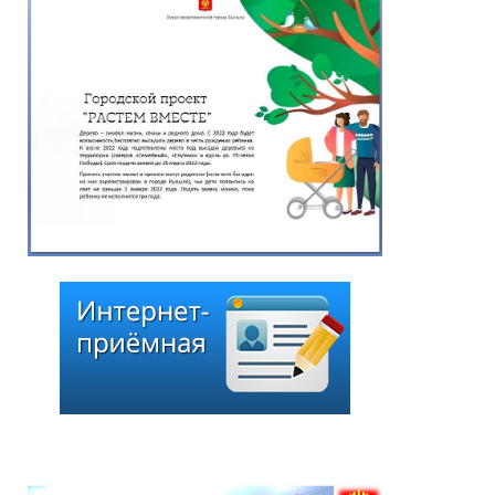
года № 275 «О внесении
изменения в перечень
наказов избирателей,
поступивших в ходе
избирательной кампании
по выборам депутатов
Хурала представителей
города Кызыла шестого
созыва»
25.06.2026
*
ейтинг