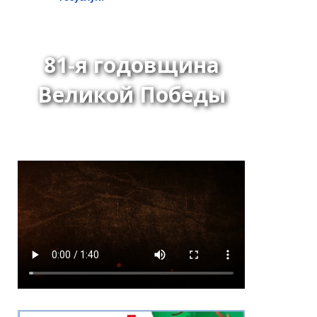
81-я годовщина
Великой Победы
Решение Хурала
представителей города
Кызыла от 24 июня 2026