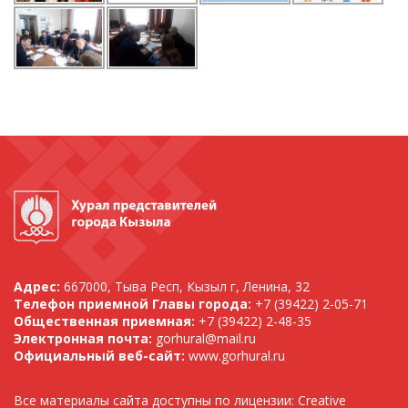
Адрес:
667000, Тыва Респ, Кызыл г, Ленина, 32
Телефон приемной Главы города:
+7 (39422) 2-05-71
Общественная приемная:
+7 (39422) 2-48-35
Электронная почта:
gorhural@mail.ru
Официальный веб-сайт:
www.gorhural.ru
Все материалы сайта доступны по лицензии: Creative