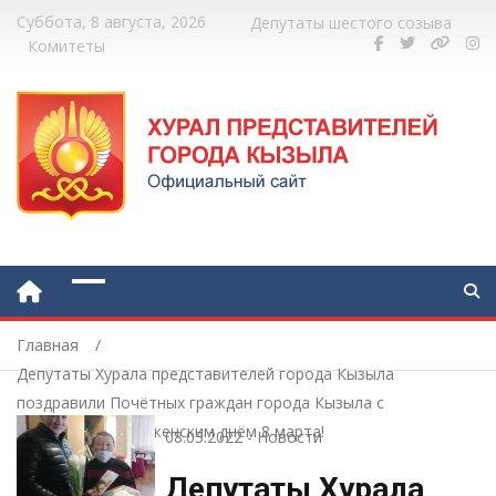
Суббота, 8 августа, 2026
Депутаты шестого созыва
Комитеты
Главная
Депутаты Хурала представителей города Кызыла
поздравили Почётных граждан города Кызыла с
Международным женским днём 8 марта!
08.03.2022
-
Новости
Депутаты Хурала