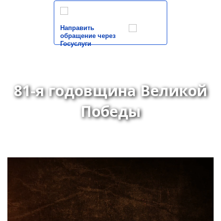
Направить
обращение через
Госуслуги
81-я годовщина Великой
Победы