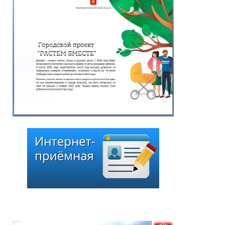
Чоодуевича Ширшина
05.08.2026
*
ейтинг