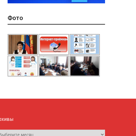
Фото
рхивы
рхивы