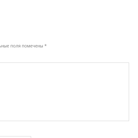
Р
ьные поля помечены
*