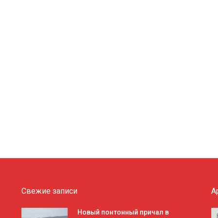
Свежие записи
А
А
Новый понтонный причал в