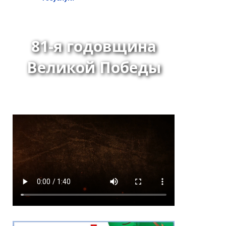
81-я годовщина
Великой Победы
Глава города Кызыла
Ирина Казанцева
поздравила с 92-летием
Почётного гражданина
города Кызыла Григория