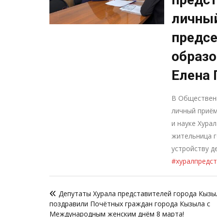
личный
предсе
образо
Елена 
В Обществен
личный приё
и науке Хура
жительница г
устройству д
#хуралпредс
Навигация
Депутаты Хурала представителей города Кызы
по
поздравили Почётных граждан города Кызыла с
записям
Международным женским днём 8 марта!