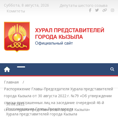
Суббота, 8 августа, 2026
Депутаты шестого созыва
Комитеты
Главная
Распоряжение Главы-Председателя Хурала представителей
города Кызыла от 30 августа 2022 г. №79 «Об утверждении
списка приглашенных лиц на заседание очередной 46-й
30.08.2022
-
Постановления Главы-Председателя
сессии Хурала представителей города Кызыла»
Хурала представителей города Кызыла