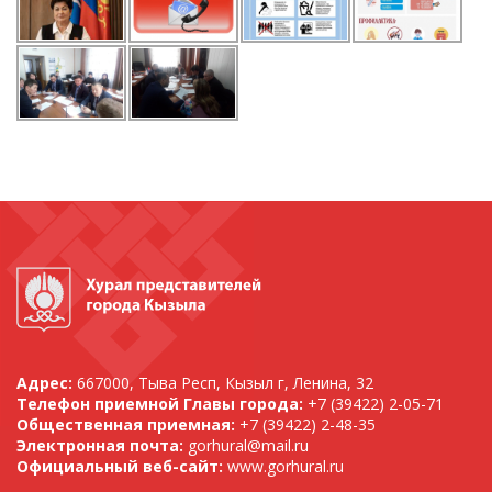
Адрес:
667000, Тыва Респ, Кызыл г, Ленина, 32
Телефон приемной Главы города:
+7 (39422) 2-05-71
Общественная приемная:
+7 (39422) 2-48-35
Электронная почта:
gorhural@mail.ru
Официальный веб-сайт:
www.gorhural.ru