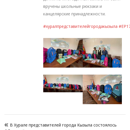
вручены школьные рюкзаки и
канцелярские принадлежности.
#хуралпредставителейгородакызыла
#ЕР1
Навигация
В Хурале представителей города Кызыла состоялось
по