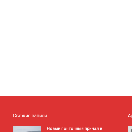
Свежие записи
А
А
Новый понтонный причал в