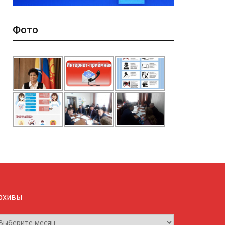
Фото
рхивы
рхивы