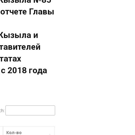
б отчете Главы
 Кызыла и
тавителей
татах
с 2018 года
ch:
Кол-во