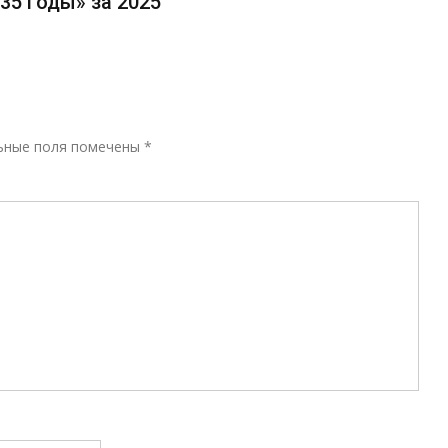
35 годы» за 2025
Р
ьные поля помечены
*