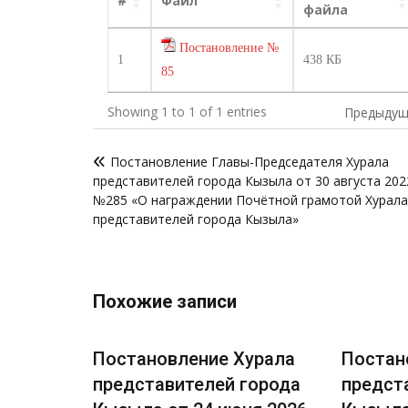
#
Файл
файла
Постановление №
1
438 КБ
85
Showing 1 to 1 of 1 entries
Предыдущ
Навигация
Постановление Главы-Председателя Хурала
по
представителей города Кызыла от 30 августа 202
записям
№285 «О награждении Почётной грамотой Хурала
представителей города Кызыла»
Похожие записи
урала
Постановление Хурала
Постан
города
представителей города
предст