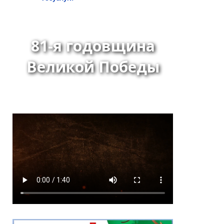
81-я годовщина
Великой Победы
Постановление Хурала
представителей города