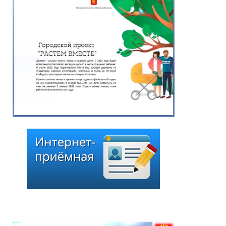
Кызыла от 24 июня 2026
года № 63 «О даче
согласия на назначение
на должность
начальника
департамента
капитального
строительства и
реализации жилищных
программ мэрии города
Кызыла Кан-оола С.М.»
25.06.2026