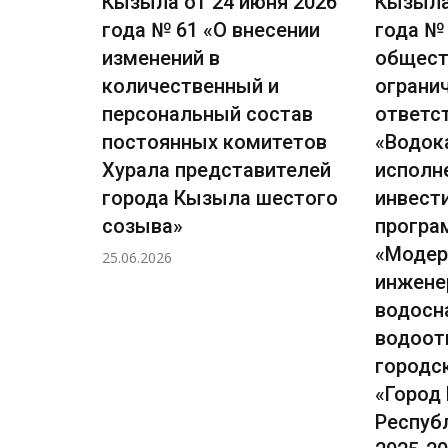
я 2026
Кызыла от 24 июня 2026
Кызыла
е
года № 61 «О внесении
года № 
ачение
изменений в
общест
количественный и
ограни
вления
персональный состав
ответс
 города
постоянных комитетов
«Водок
.В.»
Хурала представителей
исполн
города Кызыла шестого
инвест
созыва»
прогр
«Модер
25.06.2026
инжене
водосн
водоот
городс
«Город
Респуб