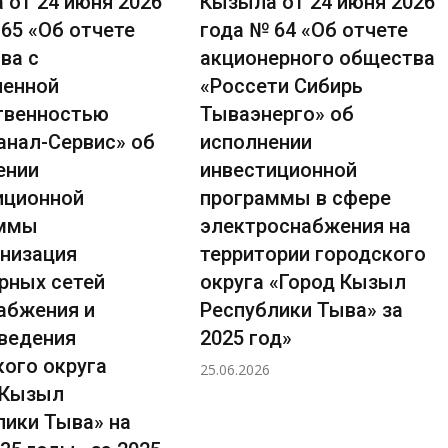
 от 24 июня 2026
Кызыла от 24 июня 2026
65 «Об отчете
года № 64 «Об отчете
ва с
акционерного общества
ченной
«Россети Сибирь
твенностью
Тываэнерго» об
анал-Сервис» об
исполнении
ении
инвестиционной
иционной
программы в сфере
аммы
электроснабжения на
низация
территории городского
рных сетей
округа «Город Кызыл
абжения и
Республики Тыва» за
ведения
2025 год»
кого округа
25.06.2026
 Кызыл
лики Тыва» на