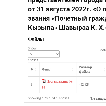
от 31 августа 2022г. «О
звания «Почетный граж
Кызыла» Шавыраа К. Х.
Файлы
Show
Sear
entries
Размер
#
Файл
файла
Постановление №
1
452 КБ
86
Showing 1 to 1 of 1 entries
Предыдущ