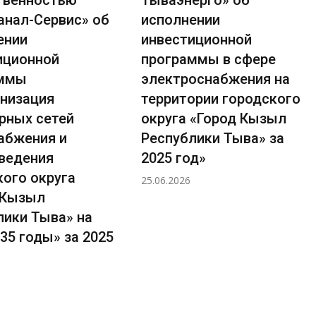
анал-Сервис» об
исполнении
ении
инвестиционной
иционной
программы в сфере
аммы
электроснабжения на
низация
территории городского
рных сетей
округа «Город Кызыл
абжения и
Республики Тыва» за
ведения
2025 год»
кого округа
25.06.2026
 Кызыл
лики Тыва» на
35 годы» за 2025