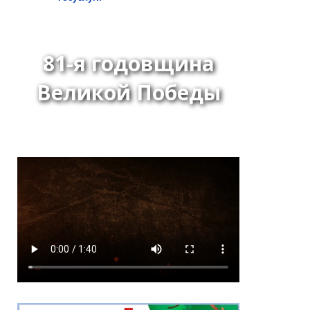
81-я годовщина
Великой Победы
Постановление Хурала
представителей города
Кызыла от 24 июня 2026
года № 63 «О даче
согласия на назначение
на должность
начальника