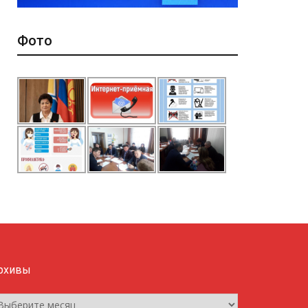
Фото
рхивы
рхивы