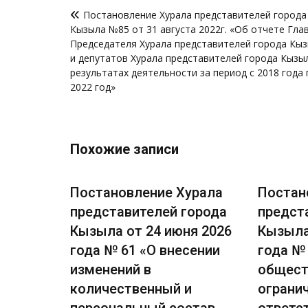
Навигация
Постановление Хурала представителей города
по
Кызыла №85 от 31 августа 2022г. «Об отчете Гла
записям
Председателя Хурала представителей города Кы
и депутатов Хурала представителей города Кызы
результатах деятельности за период с 2018 года 
2022 год»
Похожие записи
урала
Постановление Хурала
Постан
города
представителей города
предст
я 2026
Кызыла от 24 июня 2026
Кызыла
е
года № 61 «О внесении
года № 
ачение
изменений в
общест
количественный и
ограни
вления
персональный состав
ответс