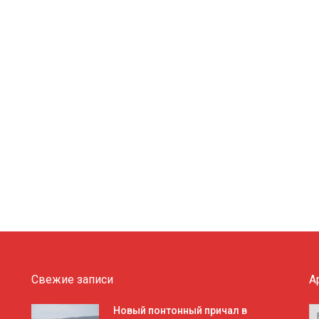
Свежие записи
А
А
Новый понтонный причал в