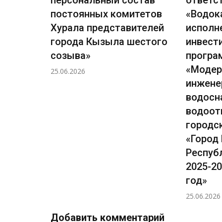
 города
постоянных комитетов
«Водок
.В.»
Хурала представителей
исполн
города Кызыла шестого
инвест
созыва»
прогр
«Модер
25.06.2026
инжене
водосн
водоот
городс
«Город
Респуб
2025-20
год»
25.06.2026
Добавить комментарий