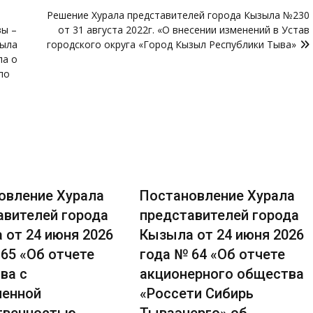
Решение Хурала представителей города Кызыла №230
вы –
от 31 августа 2022г. «О внесении изменений в Устав
зыла
городского округа «Город Кызыл Республики Тыва»
ла о
по
овление Хурала
Постановление Хурала
авителей города
представителей города
 от 24 июня 2026
Кызыла от 24 июня 2026
65 «Об отчете
года № 64 «Об отчете
ва с
акционерного общества
ченной
«Россети Сибирь
твенностью
Тываэнерго» об