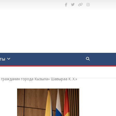
ТЫ
 гражданин города Кызыла» Шавыраа К. Х.»