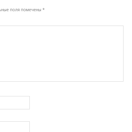
Р
ьные поля помечены
*