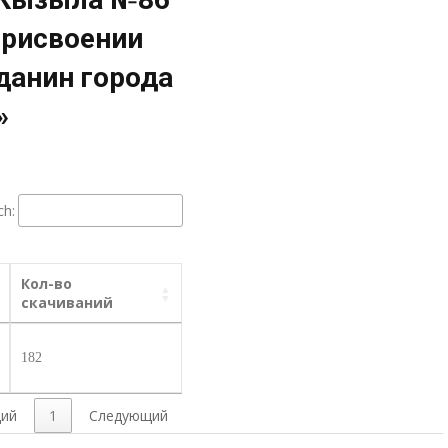
 присвоении
данин города
»
ch:
Кол-во
скачиваний
182
ий
1
Следующий