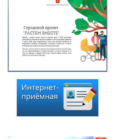
департамента
капитального
строительства и
реализации жилищных
программ мэрии города
Кызыла Кан-оола С.М.»
25.06.2026