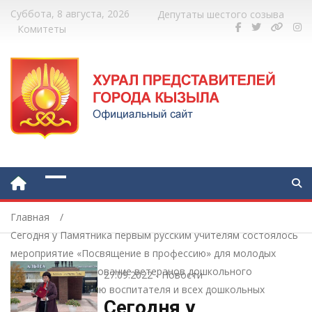
Суббота, 8 августа, 2026
Депутаты шестого созыва
Комитеты
Главная
Сегодня у Памятника первым русским учителям состоялось
мероприятие «Посвящение в профессию» для молодых
педагогов и чествование ветеранов дошкольного
27.09.2022
-
Новости
образования, к Дню воспитателя и всех дошкольных
Сегодня у
работников.