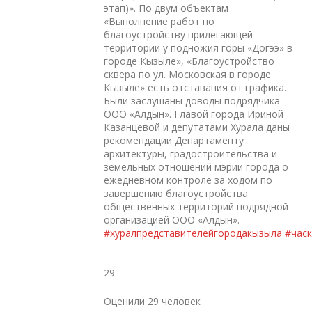
этап)». По двум объектам
«Выполнение работ по
благоустройству прилегающей
территории у подножия горы «Догээ» в
городе Кызыле», «Благоустройство
сквера по ул. Московская в городе
Кызыле» есть отставания от графика.
Были заслушаны доводы подрядчика
ООО «Алдын». Главой города Ириной
Казанцевой и депутатами Хурала даны
рекомендации Департаменту
архитектуры, градостроительства и
земельных отношений мэрии города о
ежедневном контроле за ходом по
завершению благоустройства
общественных территорий подрядной
организацией ООО «Алдын».
#хуралпредставителейгородакызыла
#час
29
Оценили 29 человек