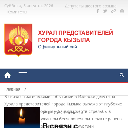
Суббота, 8 августа, 2026
Депутаты шестого созыва
Комитеты
Главная
В связи с трагическими событиями в Ижевске депутаты
Хурала представителей города Кызыла выражают глубокие
соболезнования родным и близким жертв стрельбы в
27.09.2022
-
Новости
школе Ижевске. В ужасном бесчеловечном теракте ранены
В связи с
и погибли дети. Скорбим вместе с Удмуртией.