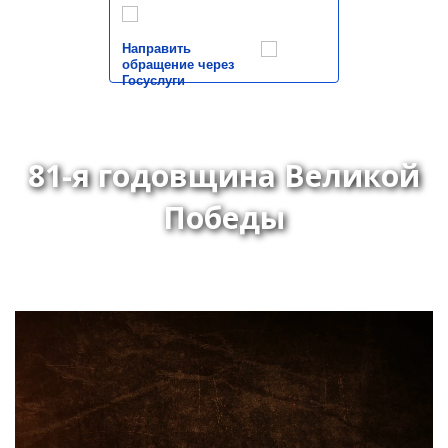
Направить
обращение через
Госуслуги
81-я годовщина Великой
Победы