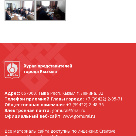
Адрес:
667000, Тыва Респ, Кызыл г, Ленина, 32
Телефон приемной Главы города:
+7 (39422) 2-05-71
Общественная приемная:
+7 (39422) 2-48-35
Электронная почта:
gorhural@mail.ru
Официальный веб-сайт:
www.gorhural.ru
Все материалы сайта доступны по лицензии: Creative