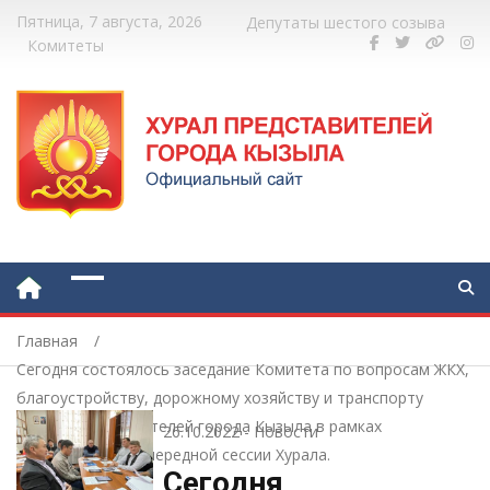
Пятница, 7 августа, 2026
Депутаты шестого созыва
Комитеты
Главная
Сегодня состоялось заседание Комитета по вопросам ЖКХ,
благоустройству, дорожному хозяйству и транспорту
Хурала представителей города Кызыла в рамках
26.10.2022
-
Новости
проведения 3-й очередной сессии Хурала.
Сегодня