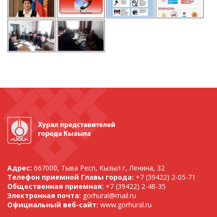
Адрес:
667000, Тыва Респ, Кызыл г, Ленина, 32
Телефон приемной Главы города:
+7 (39422) 2-05-71
Общественная приемная:
+7 (39422) 2-48-35
Электронная почта:
gorhural@mail.ru
Официальный веб-сайт:
www.gorhural.ru