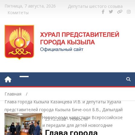
Пятница, 7 августа, 2026
Депутаты шестого созыва
Комитеты
Главная
Глава города Кызыла Казанцева И.В. и депутаты Хурала
представителей города Кызыла Биче-оол Б.В., Дапылдай
А.Б. в преддверии Нового года навестили Всероссийское
23.12.2022
-
Новости
общество слепых и передали для детей новогодние
Глава города
подарки.