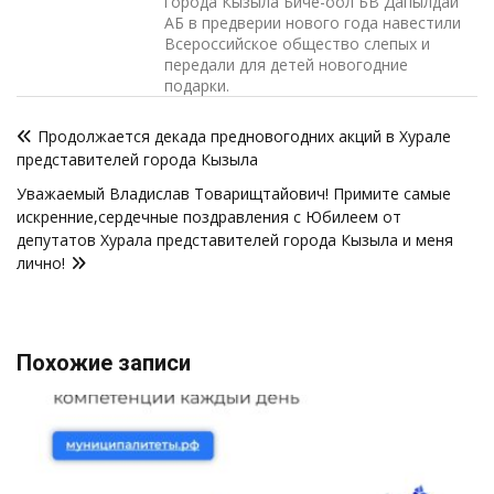
города Кызыла Биче-оол БВ Дапылдай
АБ в предверии нового года навестили
Всероссийское общество слепых и
передали для детей новогодние
подарки.
Навигация
Продолжается декада предновогодних акций в Хурале
по
представителей города Кызыла
записям
Уважаемый Владислав Товарищтайович! Примите самые
искренние,сердечные поздравления с Юбилеем от
депутатов Хурала представителей города Кызыла и меня
лично!
Похожие записи