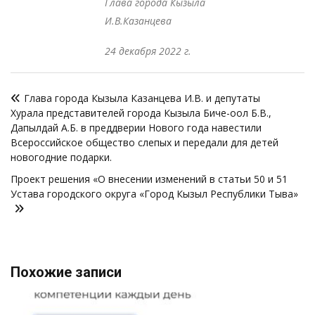
Глава города Кызыла
И.В.Казанцева
24 декабря 2022 г.
Навигация
Глава города Кызыла Казанцева И.В. и депутаты
по
Хурала представителей города Кызыла Биче-оол Б.В.,
записям
Дапылдай А.Б. в преддверии Нового года навестили
Всероссийское общество слепых и передали для детей
новогодние подарки.
Проект решения «О внесении изменений в статьи 50 и 51
Устава городского округа «Город Кызыл Республики Тыва»
Похожие записи