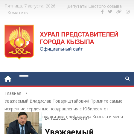
Пятница, 7 августа, 2026
Депутаты шестого созыва
Комитеты
Главная
Уважаемый Владислав Товарищтайович! Примите самые
искренние,сердечные поздравления с Юбилеем от
депутатов Хурала представителей города Кызыла и меня
24.12.2022
-
Новости
лично!
Уважаемый