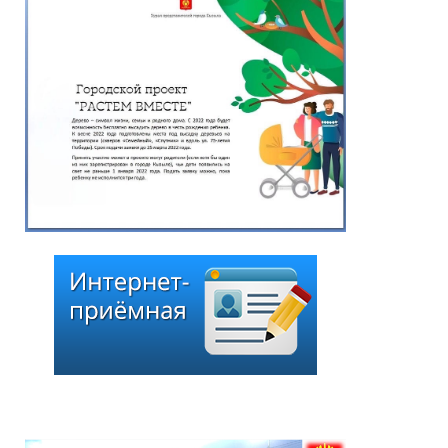
Глава города Кызыла
Ирина Казанцева
поздравила с 92-летием
Почётного гражданина
города Кызыла Григория
Чоодуевича Ширшина
05.08.2026
*
ейтинг