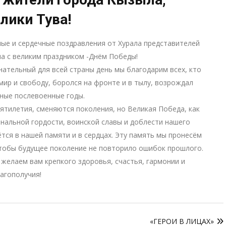
лики Тува!
ые и сердечные поздравления от Хурала представителей
а с великим праздником -Днём Победы!
нательный для всей страны день мы благодарим всех, кто
мир и свободу, боролся на фронте и в тылу, возрождал
дные послевоенные годы.
ятилетия, сменяются поколения, но Великая Победа, как
нальной гордости, воинской славы и доблести нашего
ётся в нашей памяти и в сердцах. Эту память мы пронесём
чтобы будущее поколение не повторило ошибок прошлого.
 желаем вам крепкого здоровья, счастья, гармонии и
агополучия!
«ГЕРОИ В ЛИЦАХ»