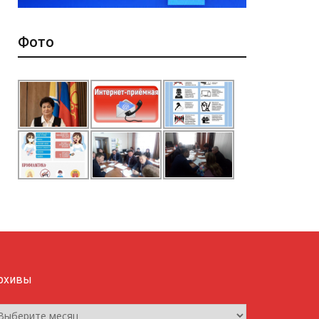
Фото
рхивы
рхивы