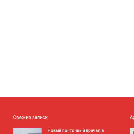
Свежие записи
А
А
Новый понтонный причал в