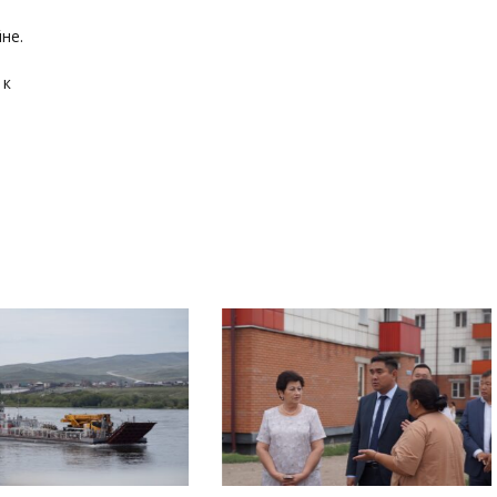
не.
а
 к