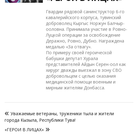
Гвардии рядовой санинструктор 6-го
кавалерийского корпуса, тувинский
доброволец Кыргыс Норжун Балчыр-
ооловна. Принимала участие в Ровно-
Луцкой операции за освобождение
Деражно, Ровно, Дубно. Награждена
медалью «За отвагу».
По примеру своей героической
бабушки депутат Хурала
представителей Айдын Серен-оол как
хирург дважды выезжал в зону СВО
добровольцем с целью оказания
медицинской помощи военным и
мирным жителям Донбасса.
Навигация
Уважаемые ветераны, труженики тыла и жители
по
города Кызыла, Республики Тува!
записям
«ГЕРОИ В ЛИЦАХ»