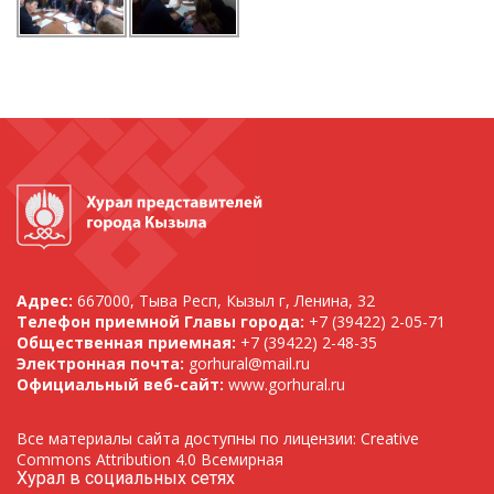
Адрес:
667000, Тыва Респ, Кызыл г, Ленина, 32
Телефон приемной Главы города:
+7 (39422) 2-05-71
Общественная приемная:
+7 (39422) 2-48-35
Электронная почта:
gorhural@mail.ru
Официальный веб-сайт:
www.gorhural.ru
Все материалы сайта доступны по лицензии: Creative
Commons Attribution 4.0 Всемирная
Хурал в социальных сетях