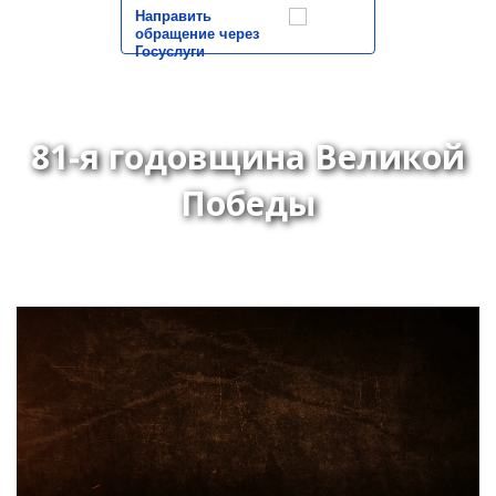
Направить
обращение через
Госуслуги
81-я годовщина Великой
Победы