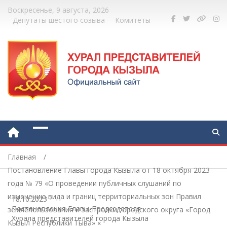
Воскресенье, 9 августа, 2026
Депутаты шестого созыва
Комитеты
Главная
Постановление Главы города Кызыла от 18 октября 2023
года № 79 «О проведении публичных слушаний по
изменению вида и границ территориальных зон Правил
18.10.2023
-
Постановления Главы-Председателя
землепользования и застройки городского округа «Город
Хурала представителей города Кызыла
Кызыл Республики Тыва» «