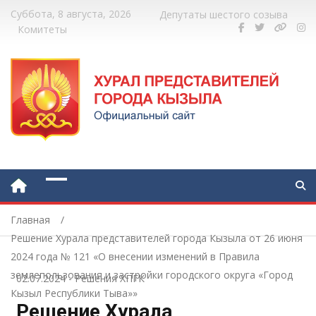
Суббота, 8 августа, 2026
Депутаты шестого созыва
Комитеты
Главная
Решение Хурала представителей города Кызыла от 26 июня
2024 года № 121 «О внесении изменений в Правила
землепользования и застройки городского округа «Город
02.07.2024
-
Решения ХПГК
Кызыл Республики Тыва»»
Решение Хурала