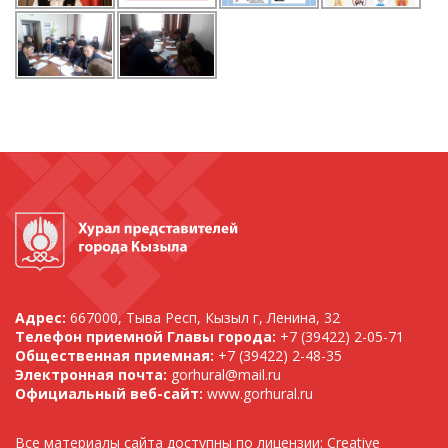
Адрес:
667000, Тыва Респ, Кызыл г, Ленина, 32
Телефон приемной Главы города:
+7 (39422) 2-05-71
Общественная приемная:
+7 (39422) 2-48-35
Электронная почта:
gorhural@mail.ru
Официальный веб-сайт:
www.gorhural.ru
Все материалы сайта доступны по лицензии: Creative