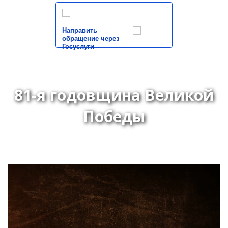
Направить
обращение через
Госуслуги
81-я годовщина Великой
Победы