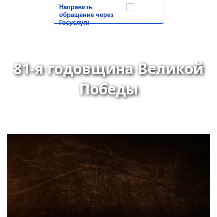
Направить
обращение через
Госуслуги
81-я годовщина Великой
Победы