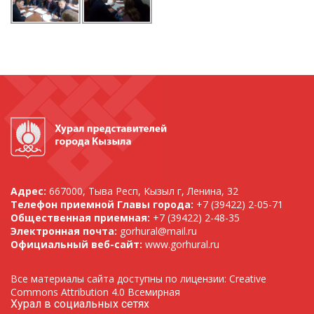
Адрес:
667000, Тыва Респ, Кызыл г, Ленина, 32
Телефон приемной Главы города:
+7 (39422) 2-05-71
Общественная приемная:
+7 (39422) 2-48-35
Электронная почта:
gorhural@mail.ru
Официальный веб-сайт:
www.gorhural.ru
Все материалы сайта доступны по лицензии: Creative
Commons Attribution 4.0 Всемирная
Хурал в социальных сетях