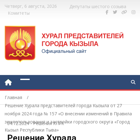
Четверг, 6 августа, 2026
Депутаты шестого созыва
Комитеты
Главная
Решение Хурала представителей города Кызыла от 27
ноября 2024 года № 157 «О внесении изменений в Правила
землепользования и застройки городского округа «Город
04.12.2024
-
Решения ХПГК
Кызыл Республики Тыва»
Решение Хурала