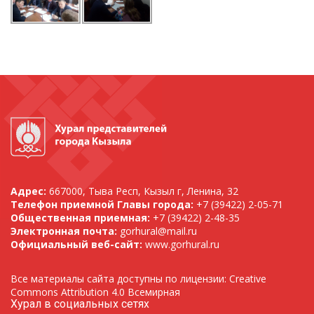
Адрес:
667000, Тыва Респ, Кызыл г, Ленина, 32
Телефон приемной Главы города:
+7 (39422) 2-05-71
Общественная приемная:
+7 (39422) 2-48-35
Электронная почта:
gorhural@mail.ru
Официальный веб-сайт:
www.gorhural.ru
Все материалы сайта доступны по лицензии: Creative
Commons Attribution 4.0 Всемирная
Хурал в социальных сетях