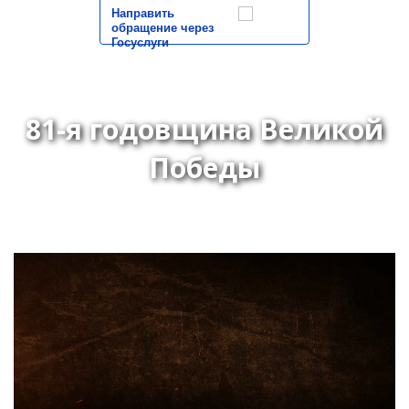
Направить
обращение через
Госуслуги
81-я годовщина Великой
Победы