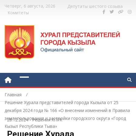
Четверг, 6 августа, 2026
Депутаты шестого созыва
Комитеты
Главная
Решение Хурала представителей города Кызыла от 25
декабря 2024 года № 166 «О внесении изменений в Правила
землепользования и застройки городского округа «Город
28.12.2024
-
Решения ХПГК
Кызыл Республики Тыва»
Решение Хурала