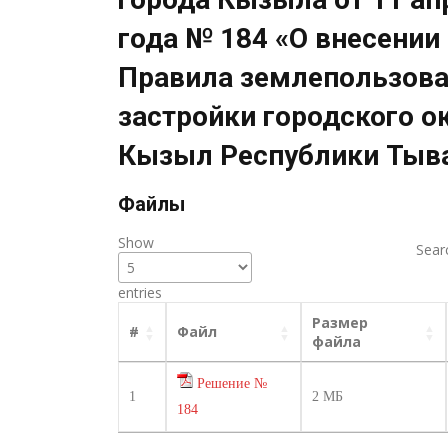
года № 184 «О внесении
Правила землепользова
застройки городского о
Кызыл Республики Тыв
Файлы
Show
Sear
entries
Размер
#
Файл
файла
Решение №
1
2 МБ
184