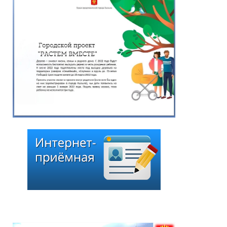
избирательной кампании
по выборам депутатов
Хурала представителей
города Кызыла шестого
созыва»
25.06.2026
*
ейтинг