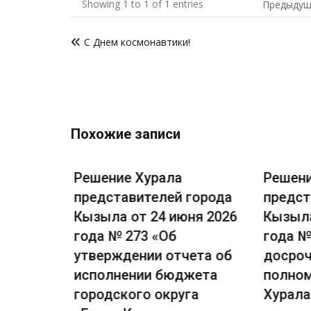
Showing 1 to 1 of 1 entries
Предыдущ
Навигация
С Днем космонавтики!
по
записям
Похожие записи
Решение Хурала
Решени
города
представителей города
предст
я 2026
Кызыла от 24 июня 2026
Кызыла
есении
года № 273 «Об
года №
вила
утверждении отчета об
досроч
я и
исполнении бюджета
полном
ского
городского округа
Хурала