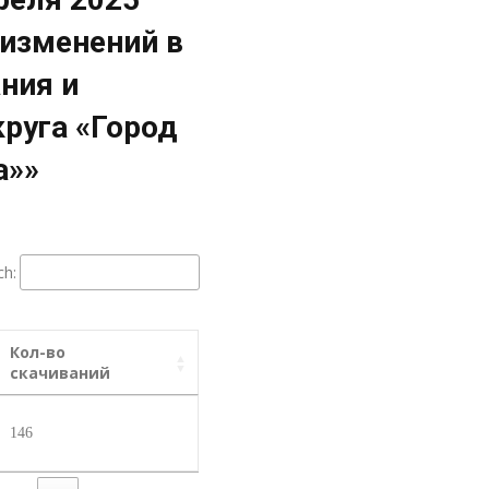
 изменений в
ния и
круга «Город
а»»
ch:
Кол-во
скачиваний
146