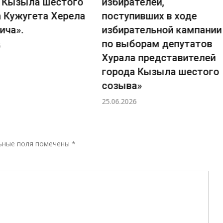
 Кызыла шестого
избирателей,
 Кужугета Херела
поступивших в ходе
ича».
избирательной кампании
по выборам депутатов
Хурала представителей
города Кызыла шестого
созыва»
25.06.2026
Р
ьные поля помечены
*