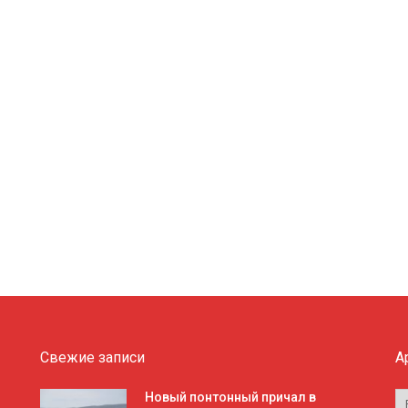
Свежие записи
А
А
Новый понтонный причал в