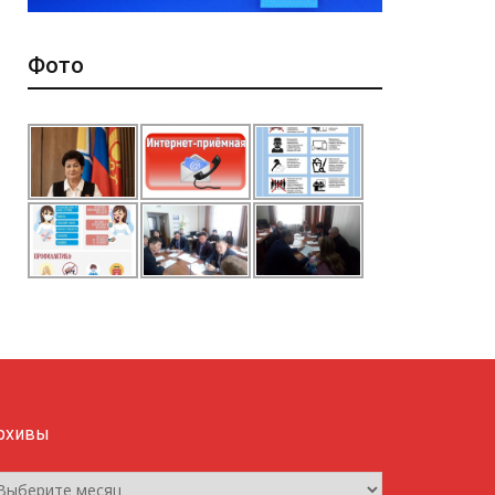
Фото
рхивы
рхивы