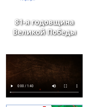
81-я годовщина
Великой Победы
Решение Хурала
представителей города
Кызыла от 24 июня 2026
года № 275 «О внесении
изменения в перечень
наказов избирателей,
поступивших в ходе