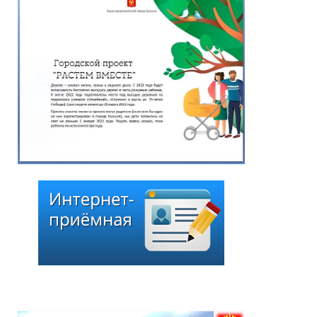
Распоряжение Главы-
Председателя Хурала
представителей города
Кызыла от 13 июля 2026
г. «О назначении даты
заседания внеочередной
сессии Хурала
представителей города
Кызыла шестого
созыва»
13.07.2026