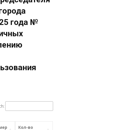
города
25 года №
личных
лению
ьзования
ch:
мер
Кол-во