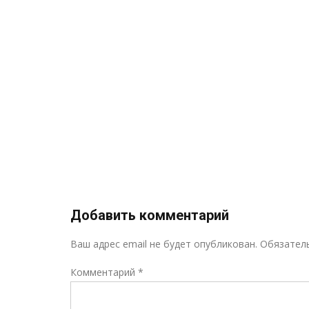
ов, по
и
иальных
я и
ского
ызыл
»
Добавить комментарий
Ваш адрес email не будет опубликован.
Обязател
Комментарий
*