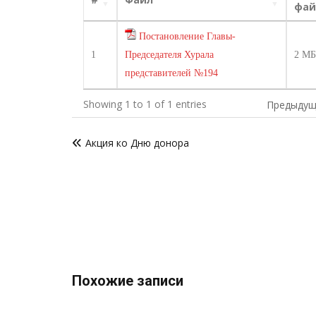
фай
Постановление Главы-
1
Председателя Хурала
2 М
представителей №194
Showing 1 to 1 of 1 entries
Предыдущ
Навигация
Акция ко Дню донора
по
записям
Похожие записи