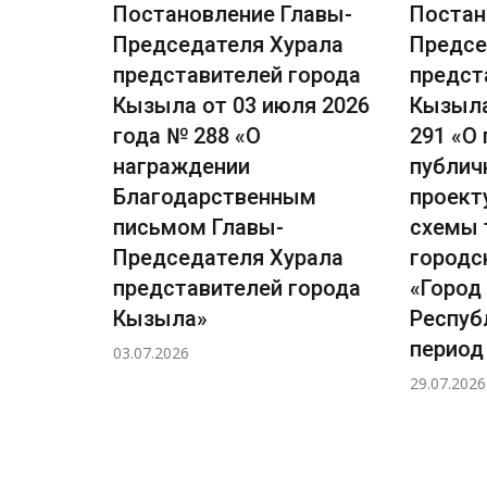
лавы-
Постановление Главы-
Постан
рала
Председателя Хурала
Предсе
города
представителей города
предст
ля 2026
Кызыла от 03 июля 2026
Кызыла
сении
года № 288 «О
291 «О
награждении
публич
лавы-
Благодарственным
проект
рала
письмом Главы-
схемы 
города
Председателя Хурала
городс
я 2026
представителей города
«Город
Кызыла»
Респуб
ичных
период 
03.07.2026
29.07.2026
ловно-