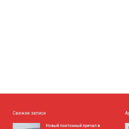
Свежие записи
А
А
Новый понтонный причал в