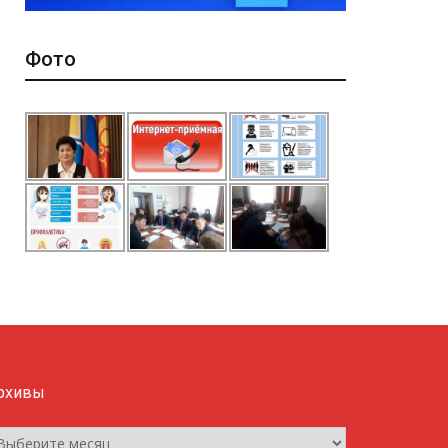
Фото
рхивы
рхивы