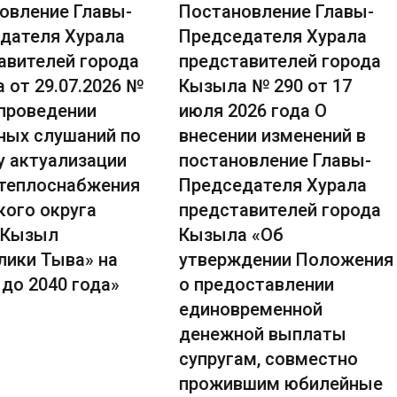
овление Главы-
Постановление Главы-
дателя Хурала
Председателя Хурала
авителей города
представителей города
 от 29.07.2026 №
Кызыла № 290 от 17
 проведении
июля 2026 года О
ных слушаний по
внесении изменений в
у актуализации
постановление Главы-
теплоснабжения
Председателя Хурала
кого округа
представителей города
 Кызыл
Кызыла «Об
лики Тыва» на
утверждении Положения
до 2040 года»
о предоставлении
единовременной
денежной выплаты
супругам, совместно
прожившим юбилейные