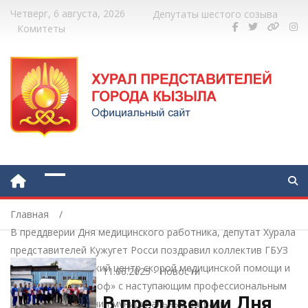
Четверг, 6 августа, 2026
Депутаты шестого созыва
Комитеты
Главная
В преддверии Дня медицинского работника, депутат Хурала
представителей Кужугет Росси поздравил коллектив ГБУЗ
РТ «Республиканский центр скорой медицинской помощи и
11.06.2025
-
Новости
медицины катастроф» с наступающим профессиональным
В преддверии Дня
праздником и вручил муниципальные награды.