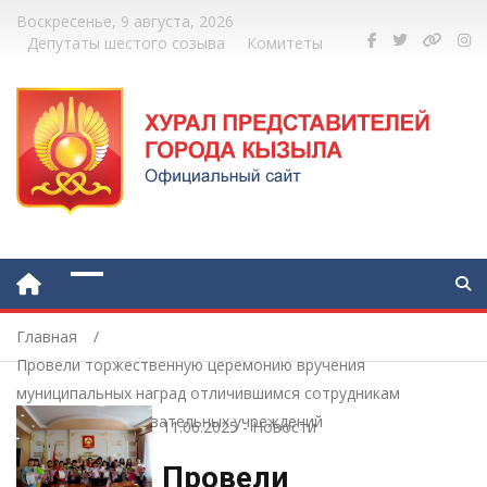
Воскресенье, 9 августа, 2026
Депутаты шестого созыва
Комитеты
Главная
Провели торжественную церемонию вручения
муниципальных наград отличившимся сотрудникам
городских образовательных учреждений
11.06.2025
-
Новости
Провели