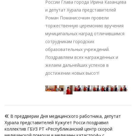
России Глава города Ирина Казанцева
и депутат Хурала представителей
Роман Поманисочкин провели
торжественную церемонию вручения
муниципальных наград отличившимся
сотрудникам городских
образовательных учреждений.
Поздравляем всех награждённых и
желаем дальнейших успехов в
достижении новых высот!
Навигация
В преддверии Дня медицинского работника, депутат
по
Хурала представителей Кужугет Росси поздравил
записям
коллектив ГБУЗ РТ «Республиканский центр скорой
медицинской помощи и медицины катастроф» с