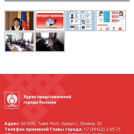
Адрес:
667000, Тыва Респ, Кызыл г, Ленина, 32
Телефон приемной Главы города:
+7 (39422) 2-05-71