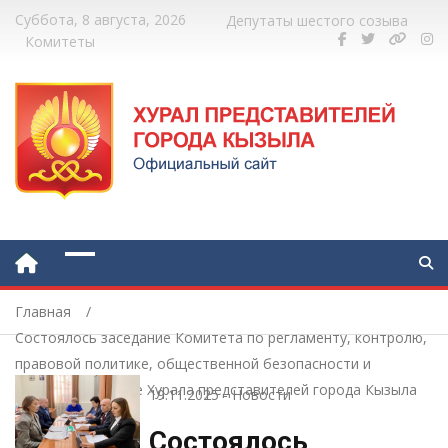
Суббота, 8 августа, 2026
Депутаты шестого созыва
Комитеты
Главная
Состоялось заседание Комитета по регламенту, контролю,
правовой политике, общественной безопасности и
депутатской этике Хурала представителей города Кызыла
19.11.2025
-
Новости
Состоялось