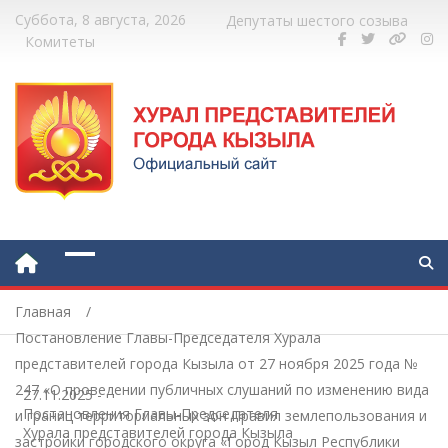
Суббота, 8 августа, 2026
Депутаты шестого созыва
Комитеты
Главная
Постановление Главы-Председателя Хурала
представителей города Кызыла от 27 ноября 2025 года №
247 «О проведении публичных слушаний по изменению вида
27.11.2025
-
Постановления Главы-Председателя
и границ территориальных зон Правил землепользования и
Хурала представителей города Кызыла
застройки городского округа «Город Кызыл Республики