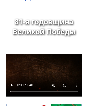
*
ейтинг
81-я годовщина
Великой Победы