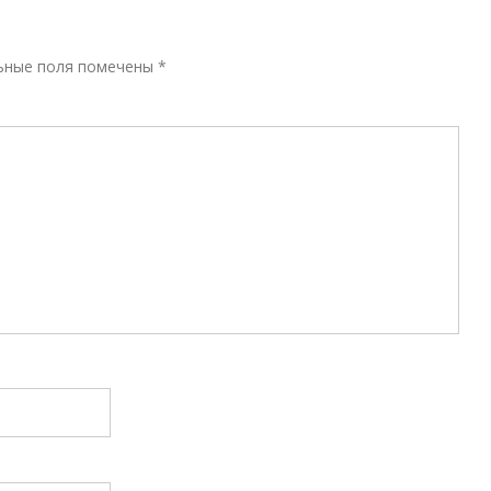
Р
ьные поля помечены
*