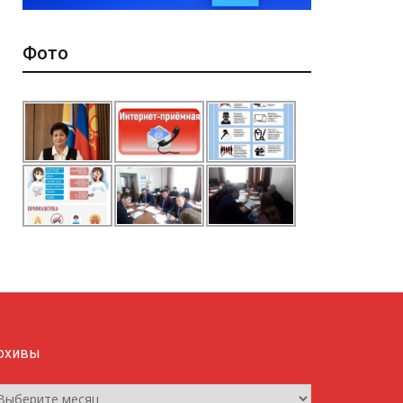
Фото
рхивы
рхивы