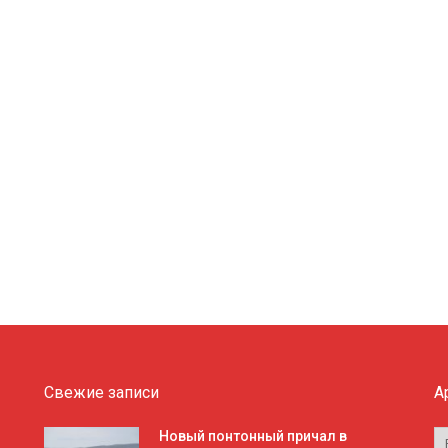
Свежие записи
А
А
Новый понтонный причал в