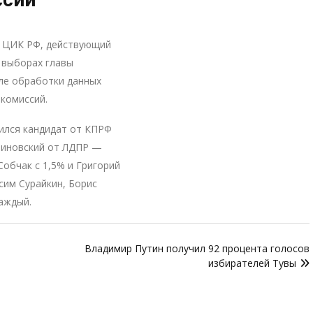
и ЦИК РФ, действующий
 выборах главы
сле обработки данных
комиссий.
ился кандидат от КПРФ
риновский от ЛДПР —
Собчак с 1,5% и Григорий
сим Сурайкин, Борис
аждый.
Владимир Путин получил 92 процента голосов
избирателей Тувы