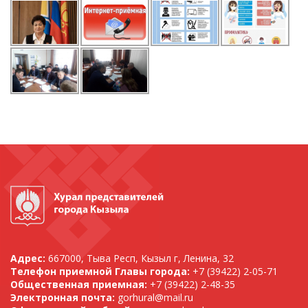
Адрес:
667000, Тыва Респ, Кызыл г, Ленина, 32
Телефон приемной Главы города:
+7 (39422) 2-05-71
Общественная приемная:
+7 (39422) 2-48-35
Электронная почта:
gorhural@mail.ru